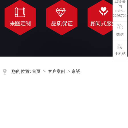
业务咨
询
0769-
2298721
微信
手机站
您的位置:
->
-> 京瓷
首页
客户案例